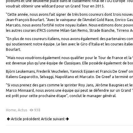
podiums et une deuxième place dans le classement final de l'UCI Europe Tou
voudrait obtenir une wildcard pour un Grand Tour en 2015.
"Cette année, nous avons fait signer de très bons coureurs dont trois nouvea
Jean-François Bourlart. "Avec le vainqueur de l'Amstel Gold Race, Enrico Gas
Marcato, nous avons fortifié notre noyau italien. Nous estimons donc pouvoir
les autres courses d'RCS comme Milan-San Remo, Strade Bianche, Tirreno Ad
"En plus de nos coureurs italiens, nous avons également des partenaires 
qui soutiennent notre équipe. Le lien avec le Giro d'Italia et les courses ital
Bourlart.
"Mais nous voudrions également nous qualifier pour le Tour de France et la 
est devenue plus qu'une équipe de Classiques. Elle possède également de bon
Björn Leukemans, Frederik Veuchelen, Yannick Eijssen et Francis De Greef o
Italiens Gasparotto, Selvaggi, Napolitano et Marcato. De Greef a terminé o
"Si vous prenez des gars comme le sprinter Roy Jans, Jérôme Baugnies et le
Marco Minnaard, nous avons une équipe qui peut se défendre sur un Grand T
est prêt pour cette prochaine étape", conclut le manager général.
Home
,
Actus
938
Article précédent Article suivant