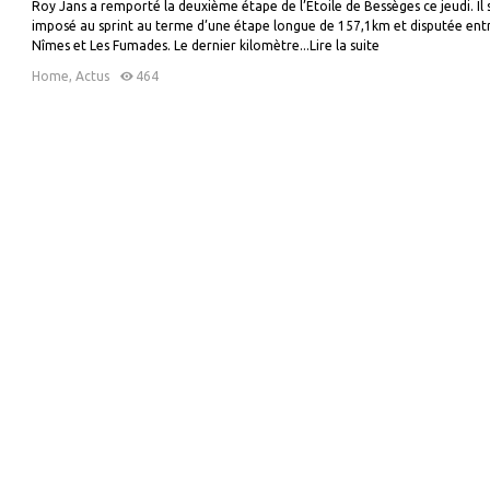
Roy Jans a remporté la deuxième étape de l’Etoile de Bessèges ce jeudi. Il 
imposé au sprint au terme d’une étape longue de 157,1km et disputée ent
Nîmes et Les Fumades. Le dernier kilomètre...Lire la suite
Home
,
Actus
464