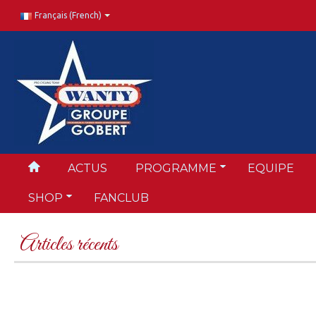
Français (French)
ACTUS
PROGRAMME
EQUIPE
SHOP
FANCLUB
Articles récents